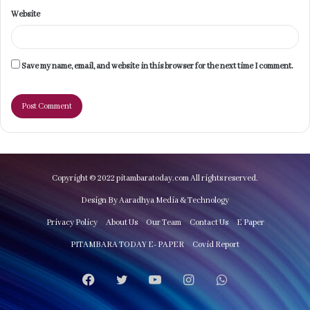
Website
Save my name, email, and website in this browser for the next time I comment.
Copyright © 2022 pitambaratoday.com All rights reserved.
Design By Aaradhya Media & Technology
Privacy Policy
About Us
Our Team
Contact Us
E Paper
PITAMBARA TODAY E- PAPER
Covid Report
Facebook
Twitter
YouTube
Instagram
WhatsApp