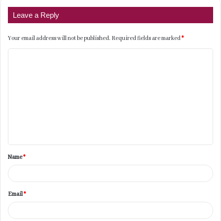
Leave a Reply
Your email address will not be published.
Required fields are marked
*
C
o
m
m
e
n
t
Name
*
*
Email
*