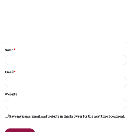
m
m
e
n
t
Name
*
*
Email
*
Website
Save my name, email, and website in this browser for the next time I comment.