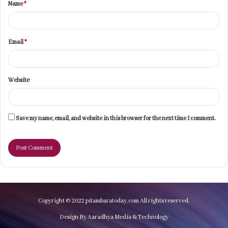
Name
*
*
Email
*
Website
Save my name, email, and website in this browser for the next time I comment.
Copyright © 2022 pitambaratoday.com All rights reserved.
Design By Aaradhya Media & Technology