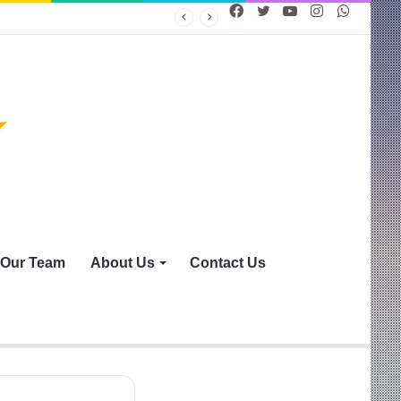
Facebook
Twitter
YouTube
Instagram
WhatsA
Our Team
About Us
Contact Us