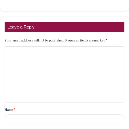
Leave a Reply
Your email address will not be published.
Required fields are marked
*
C
o
m
m
e
n
t
Name
*
*