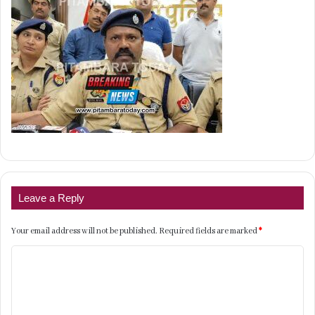
Leave a Reply
Your email address will not be published.
Required fields are marked
*
C
o
m