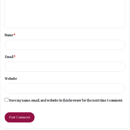
m
e
n
t
Name
*
*
Email
*
Website
Save my name, email, and website in this browser for the next time I comment.