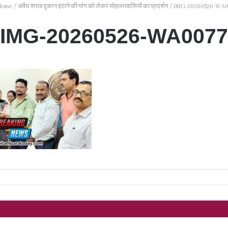
ome
/
अवैध शराब दुकान हटाने की मांग को लेकर मोहल्लावासियों का प्रदर्शन
/
IMG-20260526-WA0
IMG-20260526-WA0077