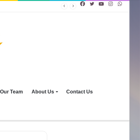
Facebook
Twitter
YouTube
Instagram
WhatsA
Our Team
About Us
Contact Us