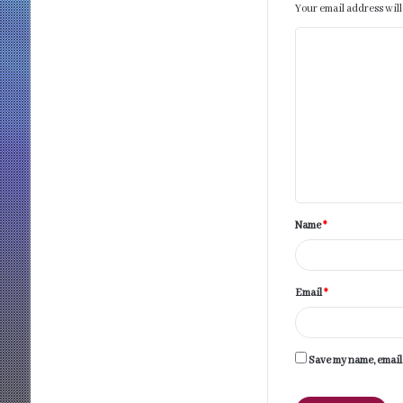
Your email address will
C
o
m
m
e
n
t
Name
*
*
Email
*
Save my name, email,