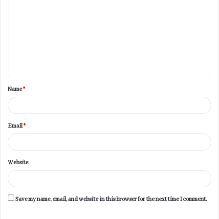
o
m
m
e
n
t
Name
*
*
Email
*
Website
Save my name, email, and website in this browser for the next time I comment.