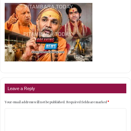
Leave a Reply
Your email address will not be published.
Required fields are marked
*
C
o
m