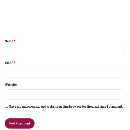
m
e
n
t
Name
*
*
Email
*
Website
Save my name, email, and website in this browser for the next time I comment.