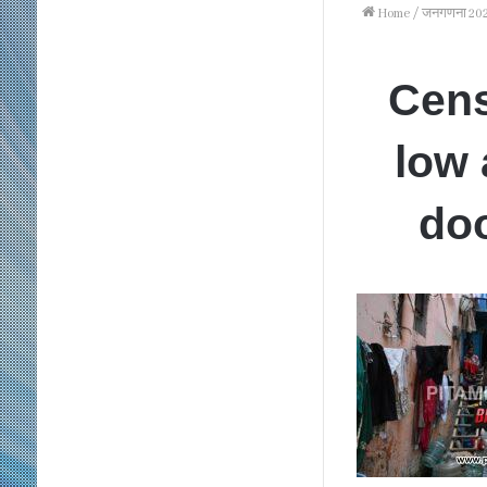
Home
/
जनगणना 2027
Cens
low
doo