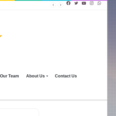
Facebook
Twitter
YouTube
Instagram
WhatsA
Our Team
About Us
Contact Us