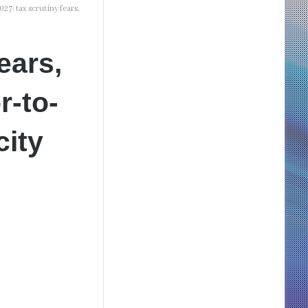
27: tax scrutiny fears,
ears,
-to-
city