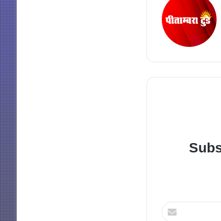
Subs
Enter
your