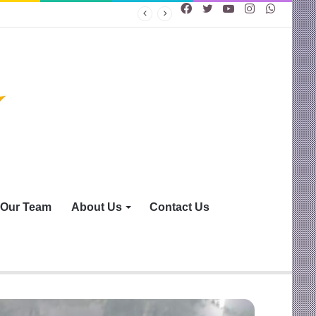
Facebook
Twitter
YouTube
Instagram
WhatsA
Our Team
About Us
Contact Us