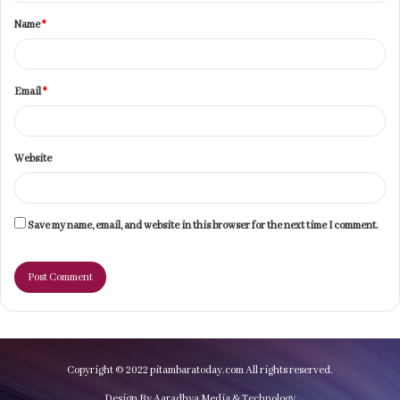
t
Name
*
*
Email
*
Website
Save my name, email, and website in this browser for the next time I comment.
Copyright © 2022 pitambaratoday.com All rights reserved.
Design By Aaradhya Media & Technology