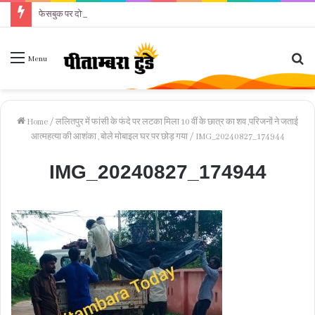
फेसबुक पर दोस्ती के बाद महिला को परेशान करने का आरोप
Se
Menu
fo
Home
/
ललितपुर में फांसी के फंदे पर लटका मिला 10 वीं के छात्र का शव ,परिजनों ने जताई
आत्महत्या की आशंका , बोले मोबाइल घर पर छोड़ गया
/
IMG_20240827_174944
IMG_20240827_174944