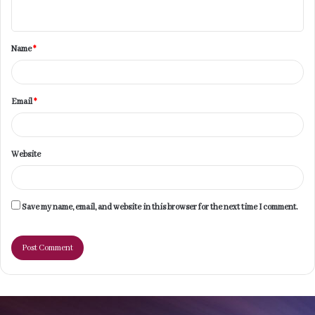
n
t
Name
*
*
Email
*
Website
Save my name, email, and website in this browser for the next time I comment.