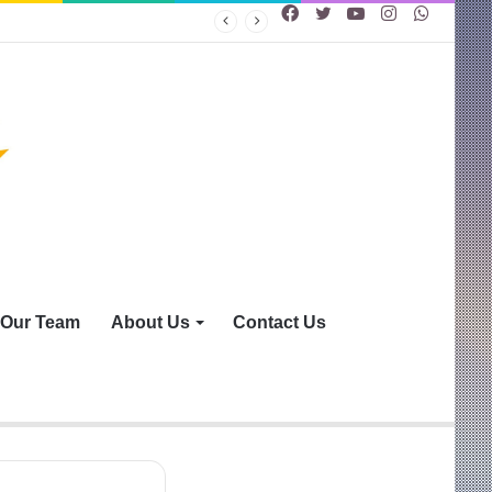
Facebook
Twitter
YouTube
Instagram
WhatsA
Our Team
About Us
Contact Us