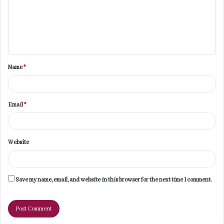
m
e
n
t
Name
*
*
Email
*
Website
Save my name, email, and website in this browser for the next time I comment.