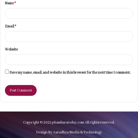
Name
*
*
Email
*
Website
Save my name, email, and website in this browser for the next time I comment.
Copyright © 2022 pitambaratoday.com All rights reserved.
Design By Aaradhya Media & Technology