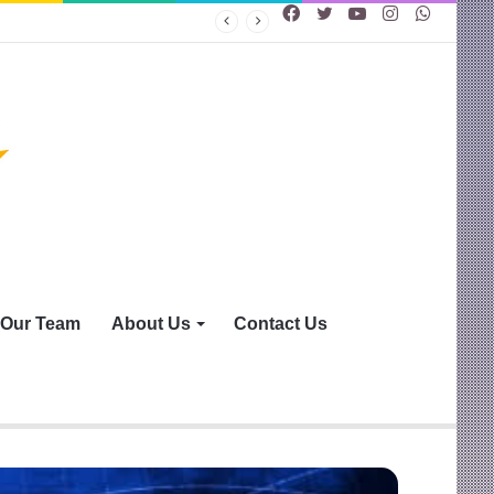
Facebook
Twitter
YouTube
Instagram
WhatsA
Our Team
About Us
Contact Us