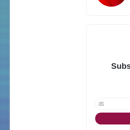
Subs
Enter
your
Email
address