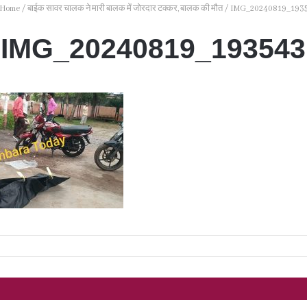
Home
/
बाईक सावर चालक ने मारी बालक में जोरदार टक्कर, बालक की मौत
/
IMG_20240819_193
IMG_20240819_193543