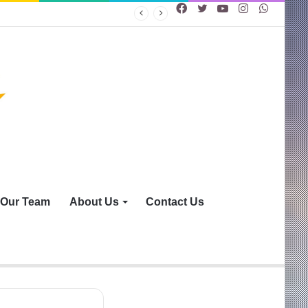
Facebook
Twitter
YouTube
Instagram
WhatsA
Our Team
About Us
Contact Us