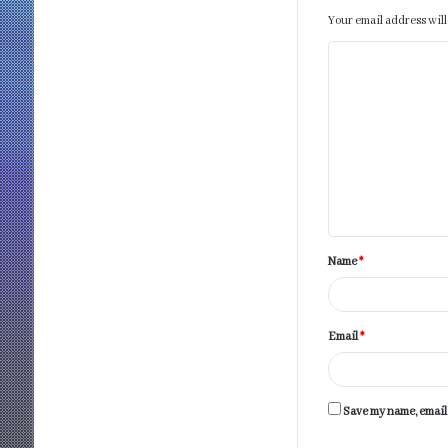
Your email address will
C
o
m
m
e
n
t
Name
*
*
Email
*
Save my name, email,