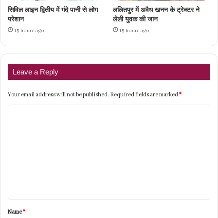
सिविल लाइन द्वितीय में गंदे पानी से लोग
ललितपुर में अवैध खनन के ट्रेक्टर ने
परेशान
लेली युवक की जान
15 hours ago
15 hours ago
Leave a Reply
Your email address will not be published.
Required fields are marked
*
C
o
m
m
e
n
t
Name
*
*