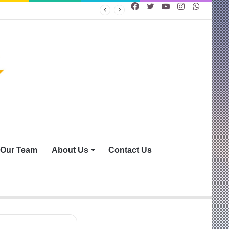
Facebook
Twitter
YouTube
Instagram
WhatsA
Our Team
About Us
Contact Us