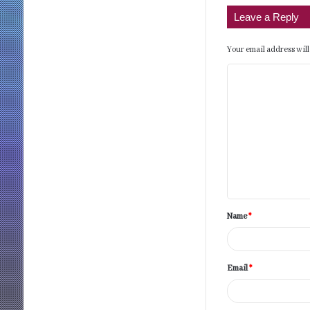
Leave a Reply
Your email address will
C
o
m
m
e
n
t
Name
*
*
Email
*