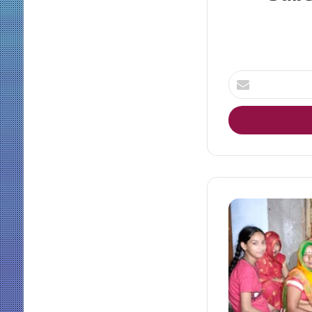
Enter
your
Email
address