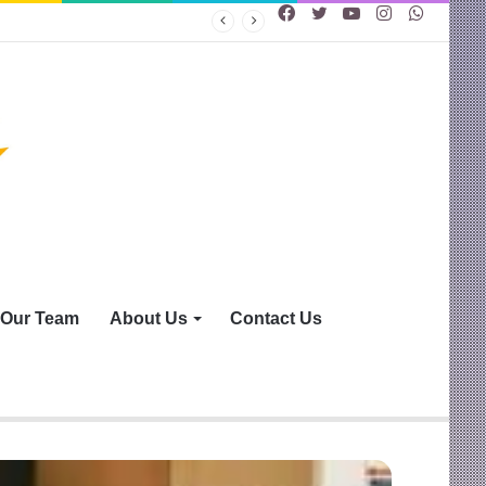
Facebook
Twitter
YouTube
Instagram
WhatsA
Our Team
About Us
Contact Us