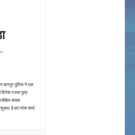
ा
ute
ना बानपुर पुलिस ने एक
ी दिनेश रजक पुत्र
सेबिल संख्या
्ला, हे.कां.नरेश शर्मा,