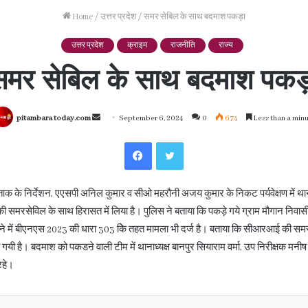
Home
/
उत्तर प्रदेश
/
समर सेबिल के साथ बदमाश पकड़ा
उत्तर प्रदेश
क्राइम
राजनीति
राज्य
समर सेबिल के साथ बदमाश पकड़
Send
pitambara today.com
September 6, 2024
0
674
Less than a min
an
Facebook
Twitter
email
ताक के निर्देशन, एएसपी अनिल कुमार व सीओ महरौनी अजय कुमार के निकट पर्यवेक्षण में था
 समरसेविल के साथ हिरासत में लिया है। पुलिस ने बताया कि पकड़े गये ग्राम मौगान निवास
े में बीएनएस 2023 की धारा 303 केि तहत मामला भी दर्ज है। बताया कि सीआरआई की समर
 है। बदमाश को पकडऩे वाली टीम में थानाध्यक्ष बानपुर सियाराम वर्मा, उप निरीक्षक मनीष शुक
रहे।