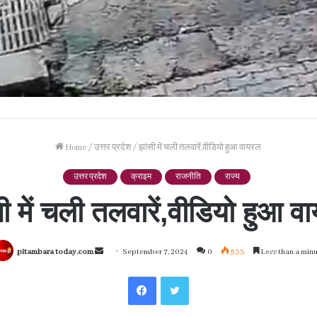
Home
/
उत्तर प्रदेश
/
झांसी में चली तलवारें,वीडियो हुआ वायरल
उत्तर प्रदेश
क्राइम
राजनीति
राज्य
सी में चली तलवारें,वीडियो हुआ व
Send
pitambara today.com
September 7, 2024
0
533
Less than a min
an
Facebook
Twitter
email