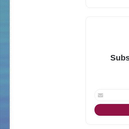
Subs
Enter
your
Email
address