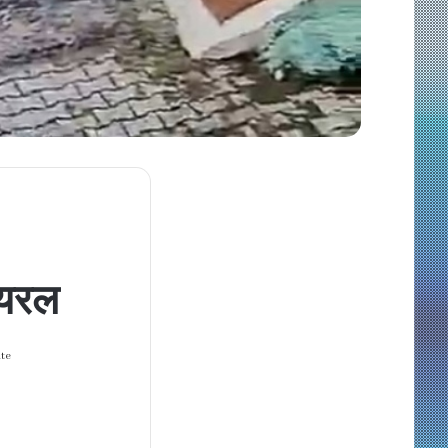
ायरल
ute