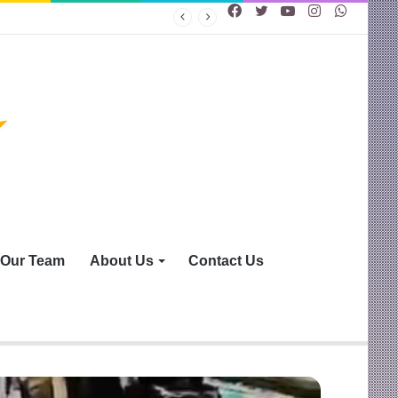
Facebook
Twitter
YouTube
Instagram
WhatsA
Our Team
About Us
Contact Us