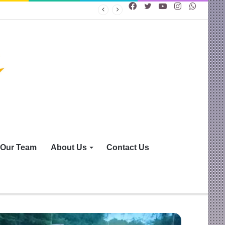
Facebook
Twitter
YouTube
Instagram
WhatsA
Our Team
About Us
Contact Us