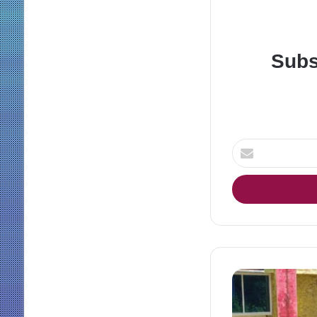
Subs
Enter
your
Email
address