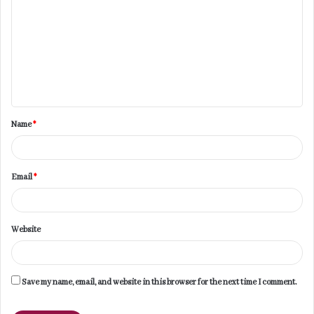
o
m
m
e
n
t
Name
*
*
Email
*
Website
Save my name, email, and website in this browser for the next time I comment.