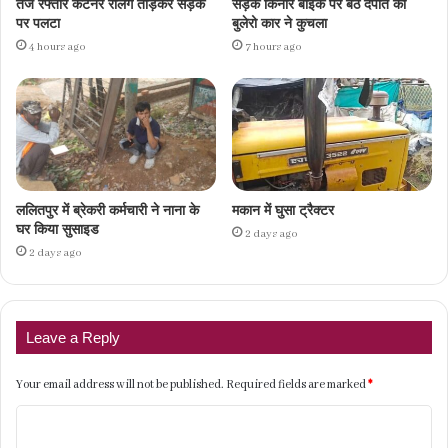
तेज रफ्तार कंटेनर रेलिंग तोड़कर सड़क
सड़क किनारे बाइक पर बैठे दंपति को
पर पलटा
बुलेरो कार ने कुचला
4 hours ago
7 hours ago
ललितपुर में ब्रेकरी कर्मचारी ने नाना के
मकान में घुसा ट्रैक्टर
घर किया सुसाइड
2 days ago
2 days ago
Leave a Reply
Your email address will not be published.
Required fields are marked
*
C