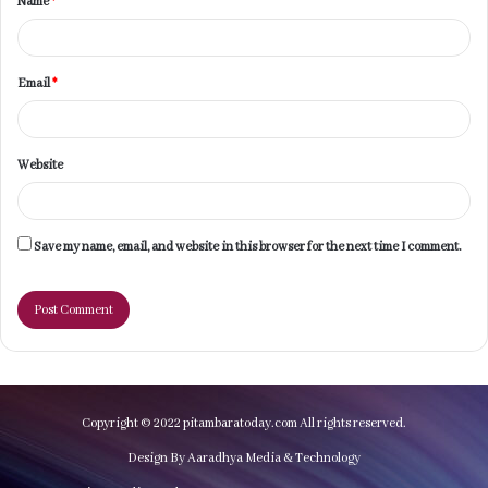
Name
*
*
Email
*
Website
Save my name, email, and website in this browser for the next time I comment.
Copyright © 2022 pitambaratoday.com All rights reserved.
Design By Aaradhya Media & Technology