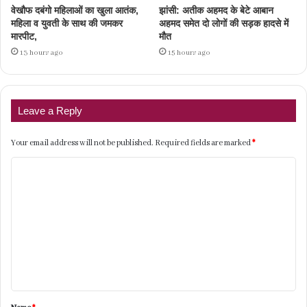
वेखौफ दबंगो महिलाओं का खुला आतंक,
झांसी: अतीक अहमद के बेटे आबान
महिला व युवती के साथ की जमकर
अहमद समेत दो लोगों की सड़क हादसे में
मारपीट,
मौत
13 hours ago
15 hours ago
Leave a Reply
Your email address will not be published.
Required fields are marked
*
C
o
m
m
e
n
t