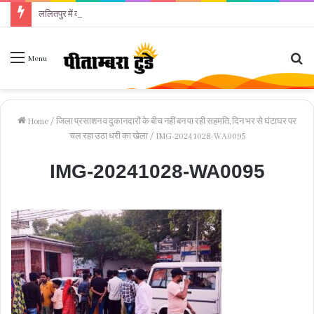
ललितपुर में कई घंटे से लगातार मूसलाधार बारिश, गलियों-नालियों में उफान
Se
Menu
fo
Home
/
जिला प्रसाशन व दुकानदारों के बीच नहीं बन पा रही सहमति, दिन भर से घंटाघर पर
चल रहा उठा धरी का खेला
/
IMG-20241028-WA0095
IMG-20241028-WA0095