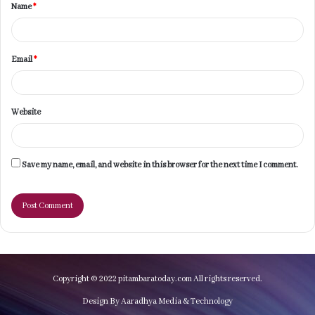
Name
*
*
Email
*
Website
Save my name, email, and website in this browser for the next time I comment.
Copyright © 2022 pitambaratoday.com All rights reserved.
Design By Aaradhya Media & Technology