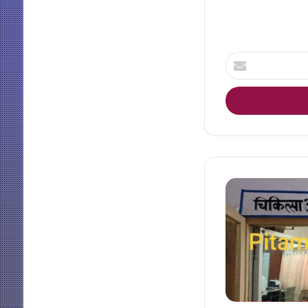
Enter
your
Email
address