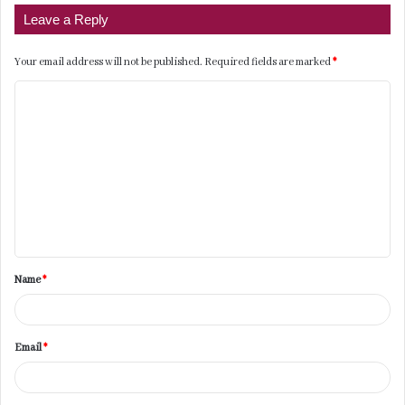
Leave a Reply
Your email address will not be published.
Required fields are marked
*
C
o
m
m
e
n
t
Name
*
*
Email
*