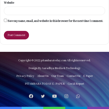
Website
Save my name, email, and website in this browser for the next time I comment.
Copyright © 2022 pitambaratoday.com All rights reserved.
Design By Aaradhya Media & Technology
Privacy Policy
About Us
Our Team
Contact Us
E Paper
PITAMBARA TODAY E- PAPER
Covid Report
Facebook
Twitter
YouTube
Instagram
WhatsApp