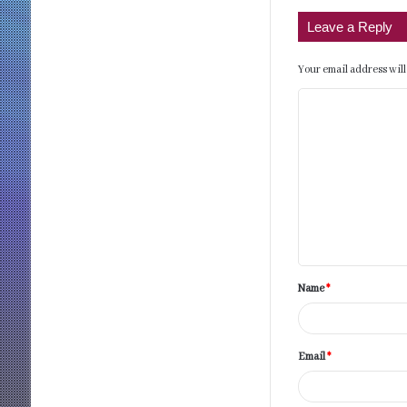
Leave a Reply
Your email address will
C
o
m
m
e
n
t
Name
*
*
Email
*