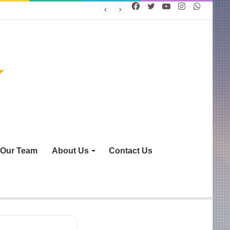
Facebook
Twitter
YouTube
Instagram
WhatsA
Our Team
About Us
Contact Us