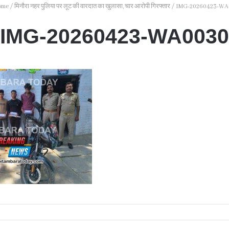
ome
/
मिनौरा नहर पुलिया पर लूट की वारदात का खुलासा, चार आरोपी गिरफ्तार
/
IMG-20260423-WA
IMG-20260423-WA0030