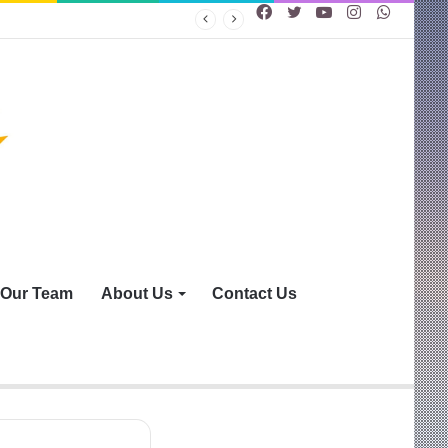
Facebook
Twitter
YouTube
Instagram
WhatsA
Our Team
About Us
Contact Us