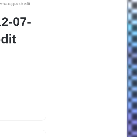
whatsapp.w4b-edit
2-07-
dit