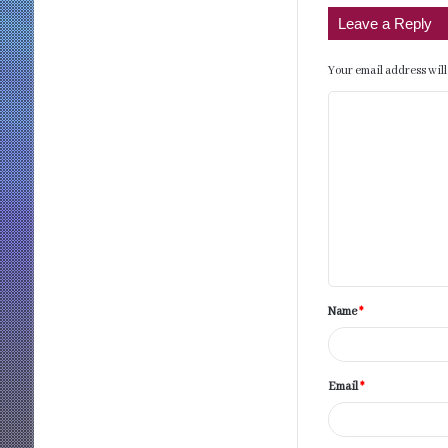
Leave a Reply
Your email address will
C
o
m
m
e
n
t
Name
*
*
Email
*