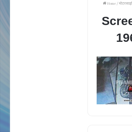
Home
/
मोटरसाइकि
Scre
19