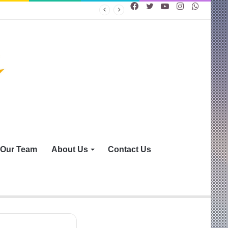
Facebook
Twitter
YouTube
Instagram
WhatsA
Our Team
About Us
Contact Us