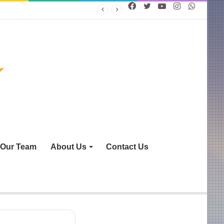
Facebook
Twitter
YouTube
Instagram
WhatsA
Our Team
About Us
Contact Us