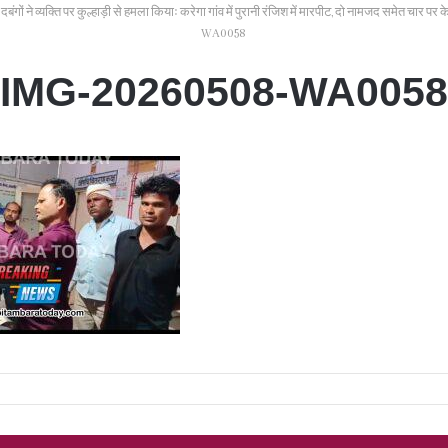
 दबंगों ने व्यक्ति पर कुल्हाड़ी से हमला कियाः करेगा गांव में पुरानी रंजिश में मारपीट, दो नामजद समेत चार पर 
WA0058
IMG-20260508-WA0058