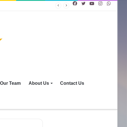
Facebook
Twitter
YouTube
Instagram
WhatsA
Our Team
About Us
Contact Us