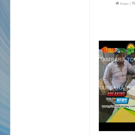
Home
/
चि