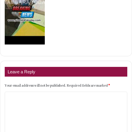
Leave a Reply
Your email address will not be published.
Required fields are marked
*
C
o
m
m
e