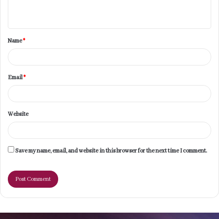
n
t
Name
*
*
Email
*
Website
Save my name, email, and website in this browser for the next time I comment.