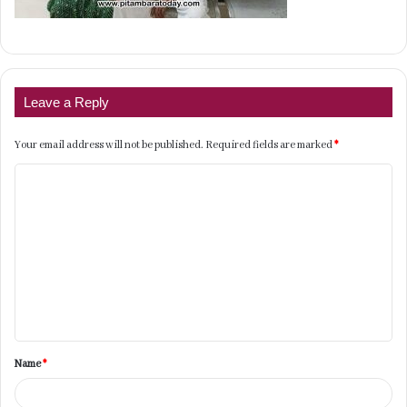
Leave a Reply
Your email address will not be published.
Required fields are marked
*
C
o
m
m
e
n
t
Name
*
*