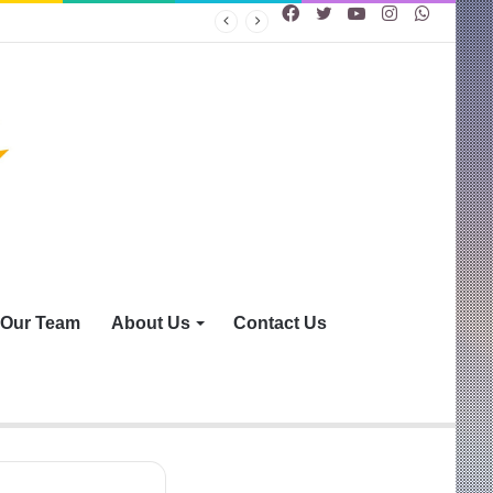
Facebook
Twitter
YouTube
Instagram
WhatsA
Our Team
About Us
Contact Us