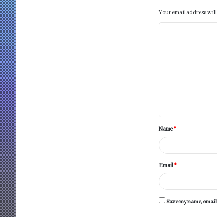
Your email address will
C
o
m
m
e
n
t
Name
*
*
Email
*
Save my name, email,