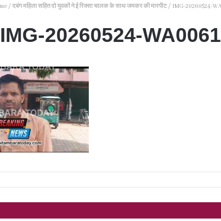
me
/
दबंग महिला सहित दो युवकों ने ई रिक्सा चालक के साथ जमकर की मारपीट
/
IMG-20260524-W
IMG-20260524-WA0061