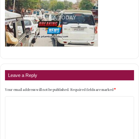
Leave a Reply
Your email address will not be published.
Required fields are marked
*
C
o
m
m
e