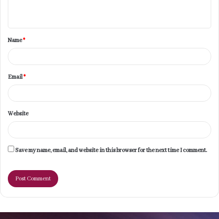
n
t
Name
*
*
Email
*
Website
Save my name, email, and website in this browser for the next time I comment.