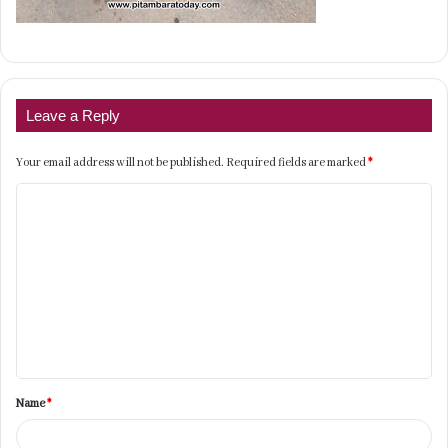
Leave a Reply
Your email address will not be published.
Required fields are marked
*
C
o
m
m
e
n
t
Name
*
*