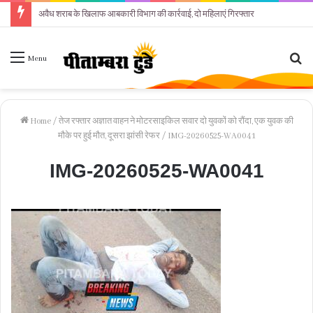
अवैध शराब के खिलाफ आबकारी विभाग की कार्रवाई, दो महिलाएं गिरफ्तार
Se
Menu
fo
Home
/
तेज रफ्तार अज्ञात वाहन ने मोटरसाइकिल सवार दो युवकों को रौंदा, एक युवक की
मौके पर हुई मौत, दूसरा झांसी रेफर
/
IMG-20260525-WA0041
IMG-20260525-WA0041