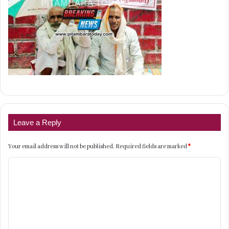
Leave a Reply
Your email address will not be published.
Required fields are marked
*
C
o
m
m
e