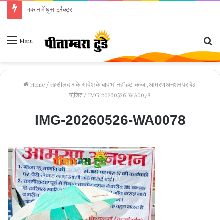
मकान में घुसा ट्रैक्टर
Se
Menu
fo
Home
/
तहसीलदार के आदेश के बाद भी नहीं हटा कब्जा, आमरण अनशन पर बैठा
पीडि़त
/
IMG-20260526-WA0078
IMG-20260526-WA0078