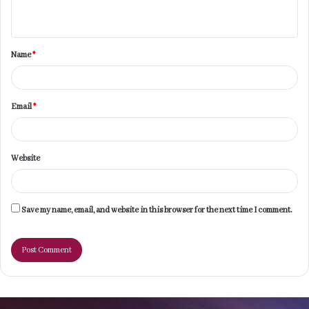
n
t
Name
*
*
Email
*
Website
Save my name, email, and website in this browser for the next time I comment.