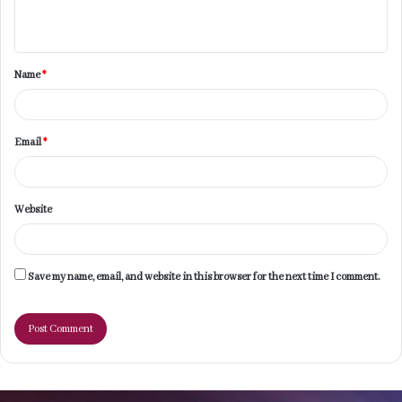
n
t
Name
*
*
Email
*
Website
Save my name, email, and website in this browser for the next time I comment.