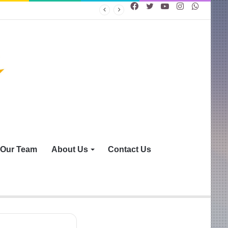
Facebook
Twitter
YouTube
Instagram
WhatsA
Our Team
About Us
Contact Us