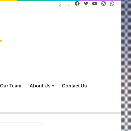
Facebook
Twitter
YouTube
Instagram
WhatsA
Our Team
About Us
Contact Us