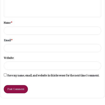
e
n
t
Name
*
*
Email
*
Website
Save my name, email, and website in this browser for the next time I comment.