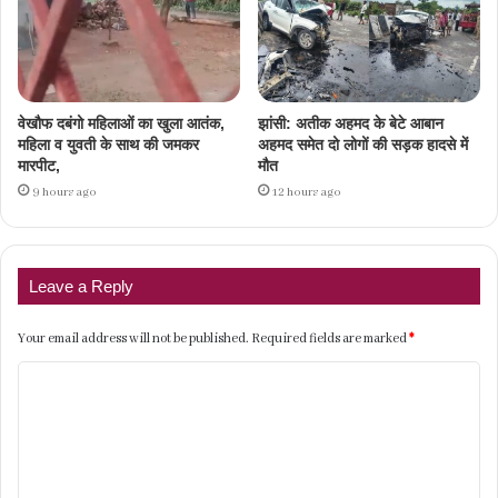
वेखौफ दबंगो महिलाओं का खुला आतंक,
झांसी: अतीक अहमद के बेटे आबान
महिला व युवती के साथ की जमकर
अहमद समेत दो लोगों की सड़क हादसे में
मारपीट,
मौत
9 hours ago
12 hours ago
Leave a Reply
Your email address will not be published.
Required fields are marked
*
C
o
m
m