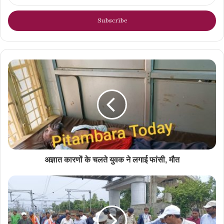
your
Email
address
अज्ञात कारणों के चलते युवक ने लगाई फांसी, मौत