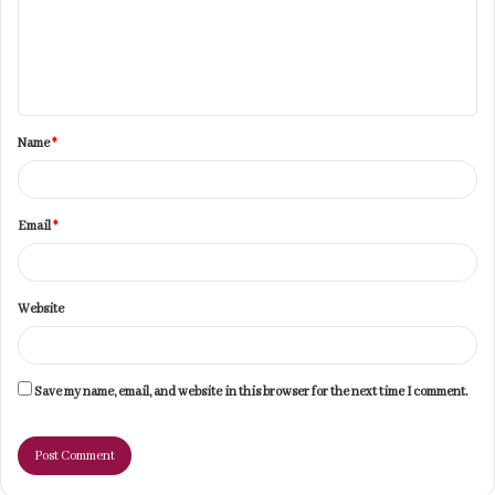
m
e
n
t
Name
*
*
Email
*
Website
Save my name, email, and website in this browser for the next time I comment.