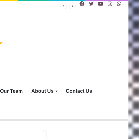
Facebook
Twitter
YouTube
Instagram
WhatsA
Our Team
About Us
Contact Us