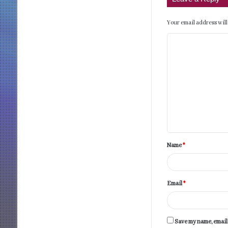
Your email address will
C
o
m
m
e
n
t
Name
*
*
Email
*
Save my name, email,