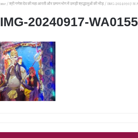
ome
/
श्री गणेश देव की महा आरती और छप्पन भोग में उमड़ी श्रद्धालुओं की भीड़
/
IMG-20240917-WA
IMG-20240917-WA0155