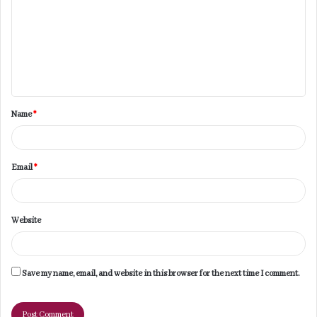
m
m
e
n
t
Name
*
*
Email
*
Website
Save my name, email, and website in this browser for the next time I comment.