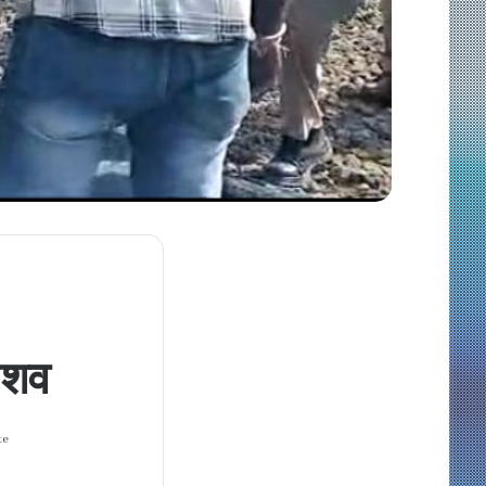
ा शव
te