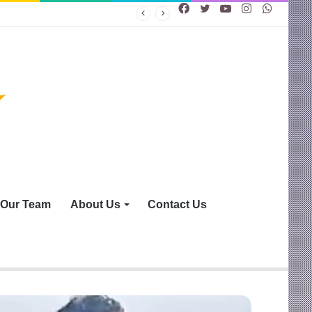
Facebook
Twitter
YouTube
Instagram
WhatsA
Our Team
About Us
Contact Us