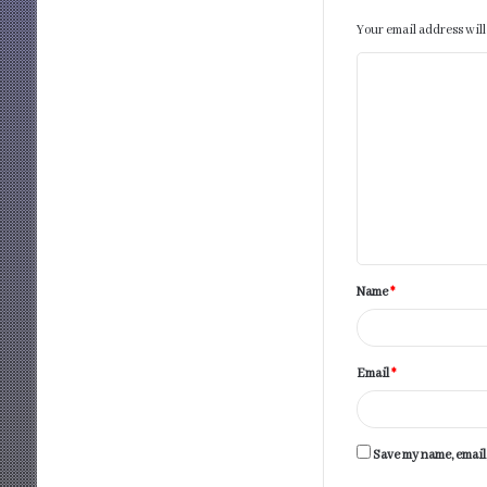
Your email address will
C
o
m
m
e
n
t
Name
*
*
Email
*
Save my name, email,