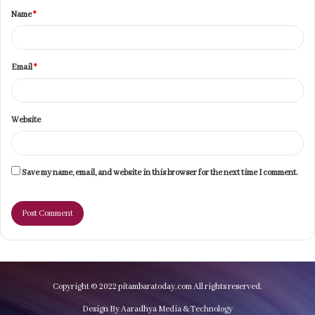
Name
*
*
Email
*
Website
Save my name, email, and website in this browser for the next time I comment.
Copyright © 2022 pitambaratoday.com All rights reserved.
Design By Aaradhya Media & Technology