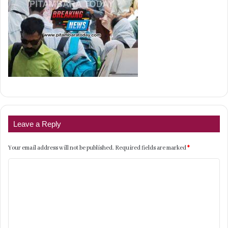
Leave a Reply
Your email address will not be published.
Required fields are marked
*
C
o
m
m
e