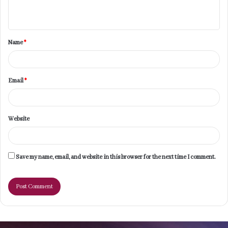
n
t
Name
*
*
Email
*
Website
Save my name, email, and website in this browser for the next time I comment.