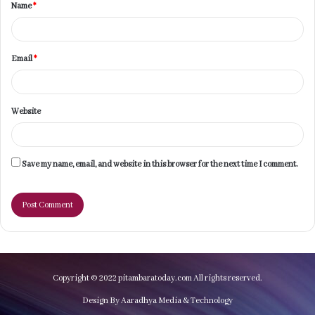
Name
*
*
Email
*
Website
Save my name, email, and website in this browser for the next time I comment.
Copyright © 2022 pitambaratoday.com All rights reserved.
Design By Aaradhya Media & Technology